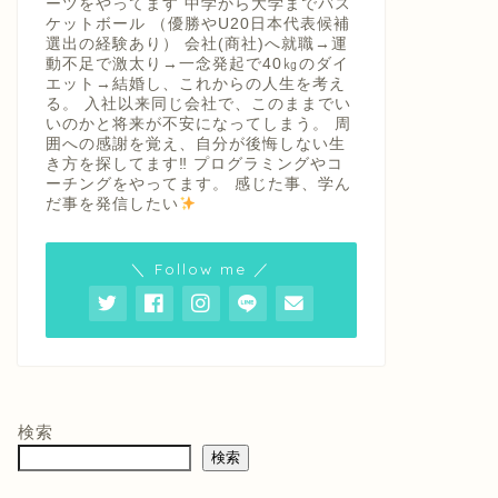
ーツをやってます 中学から大学までバス
ケットボール （優勝やU20日本代表候補
選出の経験あり） 会社(商社)へ就職→運
動不足で激太り→一念発起で40㎏のダイ
エット→結婚し、これからの人生を考え
る。 入社以来同じ会社で、このままでい
いのかと将来が不安になってしまう。 周
囲への感謝を覚え、自分が後悔しない生
き方を探してます‼ プログラミングやコ
ーチングをやってます。 感じた事、学ん
だ事を発信したい
＼ Follow me ／
検索
検索